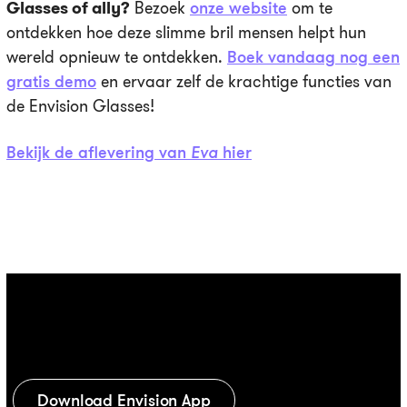
Glasses of ally?
Bezoek
onze website
om te
ontdekken hoe deze slimme bril mensen helpt hun
wereld opnieuw te ontdekken.
Boek vandaag nog een
gratis demo
en ervaar zelf de krachtige functies van
de Envision Glasses!
Bekijk de aflevering van
Eva
hier
Download Envision App